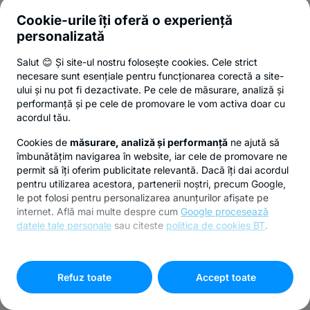
Cookie-urile îți oferă o experiență
personalizată
Salut 😊 Și site-ul nostru folosește cookies. Cele strict
necesare sunt esențiale pentru funcționarea corectă a site-
ului și nu pot fi dezactivate. Pe cele de măsurare, analiză și
performanță și pe cele de promovare le vom activa doar cu
acordul tău.
Cookies de
măsurare, analiză și performanță
ne ajută să
îmbunătățim navigarea în website, iar cele de promovare ne
permit să îți oferim publicitate relevantă. Dacă îți dai acordul
pentru utilizarea acestora, partenerii noștri, precum Google,
le pot folosi pentru personalizarea anunțurilor afișate pe
internet. Află mai multe despre cum
Google procesează
datele tale personale
sau citeste
politica de cookies BT
.
Pentru personalizarea preferințelor selectează
"
Setari
cookies
"
Refuz toate
Accept toate