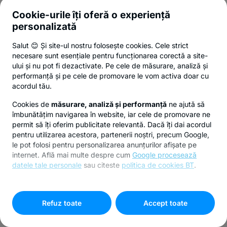
Cookie-urile îți oferă o experiență
personalizată
Salut 😊 Și site-ul nostru folosește cookies. Cele strict
necesare sunt esențiale pentru funcționarea corectă a site-
ului și nu pot fi dezactivate. Pe cele de măsurare, analiză și
performanță și pe cele de promovare le vom activa doar cu
acordul tău.
Cookies de
măsurare, analiză și performanță
ne ajută să
îmbunătățim navigarea în website, iar cele de promovare ne
permit să îți oferim publicitate relevantă. Dacă îți dai acordul
pentru utilizarea acestora, partenerii noștri, precum Google,
le pot folosi pentru personalizarea anunțurilor afișate pe
internet. Află mai multe despre cum
Google procesează
datele tale personale
sau citeste
politica de cookies BT
.
Pentru personalizarea preferințelor selectează
"
Setari
cookies
"
Refuz toate
Accept toate