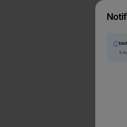
Notif
tes
9 Ap