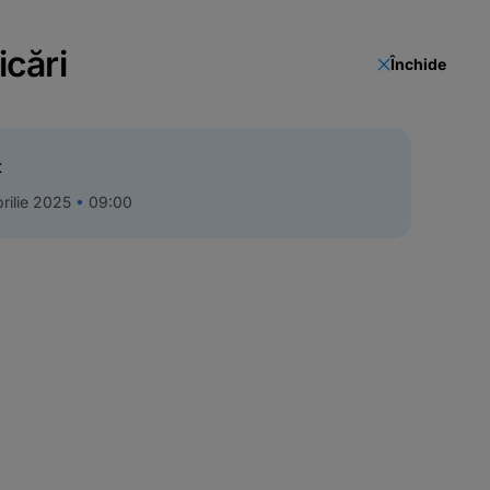
icări
Închide
t
rilie 2025
09:00