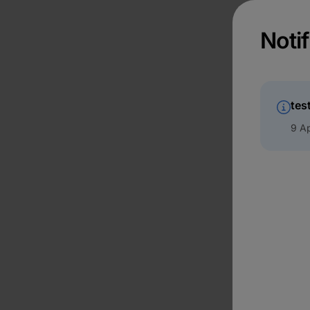
Notif
tes
9 Ap