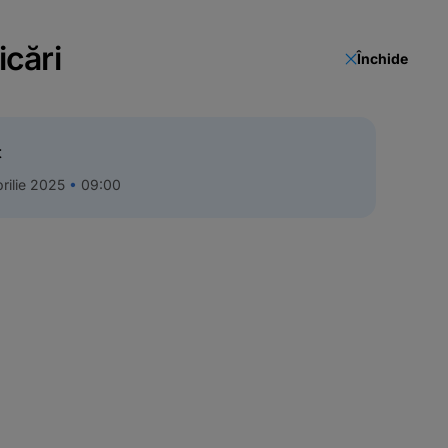
icări
Închide
t
rilie 2025
09:00