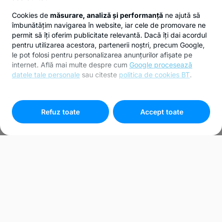
Cookies de
măsurare, analiză și performanță
ne ajută să
îmbunătățim navigarea în website, iar cele de promovare ne
permit să îți oferim publicitate relevantă. Dacă îți dai acordul
pentru utilizarea acestora, partenerii noștri, precum Google,
le pot folosi pentru personalizarea anunțurilor afișate pe
internet. Află mai multe despre cum
Google procesează
datele tale personale
sau citeste
politica de cookies BT
.
Pentru personalizarea preferințelor selectează
"
Setari
cookies
"
Refuz toate
Accept toate
Bunuri recuperate