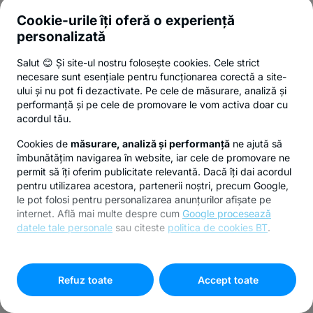
Cookie-urile îți oferă o experiență
personalizată
Salut 😊 Și site-ul nostru folosește cookies. Cele strict
necesare sunt esențiale pentru funcționarea corectă a site-
ului și nu pot fi dezactivate. Pe cele de măsurare, analiză și
performanță și pe cele de promovare le vom activa doar cu
acordul tău.
Cookies de
măsurare, analiză și performanță
ne ajută să
îmbunătățim navigarea în website, iar cele de promovare ne
permit să îți oferim publicitate relevantă. Dacă îți dai acordul
pentru utilizarea acestora, partenerii noștri, precum Google,
le pot folosi pentru personalizarea anunțurilor afișate pe
internet. Află mai multe despre cum
Google procesează
datele tale personale
sau citeste
politica de cookies BT
.
Pentru personalizarea preferințelor selectează
"
Setari
cookies
"
Refuz toate
Accept toate