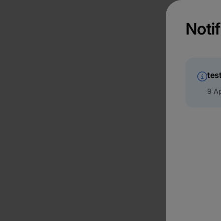
Notif
tes
9 Ap