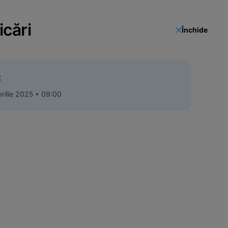
icări
Închide
t
rilie 2025
09:00