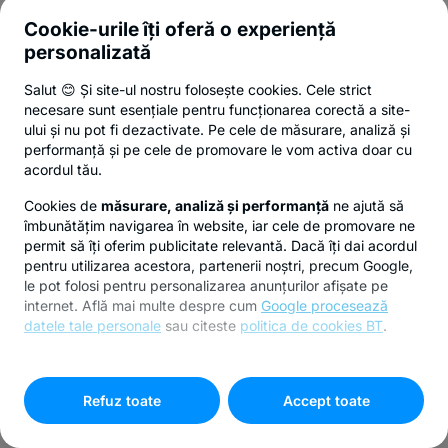
Cookie-urile îți oferă o experiență
personalizată
Salut 😊 Și site-ul nostru folosește cookies. Cele strict
necesare sunt esențiale pentru funcționarea corectă a site-
ului și nu pot fi dezactivate. Pe cele de măsurare, analiză și
performanță și pe cele de promovare le vom activa doar cu
acordul tău.
Cookies de
măsurare, analiză și performanță
ne ajută să
îmbunătățim navigarea în website, iar cele de promovare ne
permit să îți oferim publicitate relevantă. Dacă îți dai acordul
pentru utilizarea acestora, partenerii noștri, precum Google,
le pot folosi pentru personalizarea anunțurilor afișate pe
internet. Află mai multe despre cum
Google procesează
datele tale personale
sau citeste
politica de cookies BT
.
Pentru personalizarea preferințelor selectează
"
Setari
cookies
"
Refuz toate
Accept toate