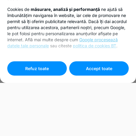
Cookies de
măsurare, analiză și performanță
ne ajută să
îmbunătățim navigarea în website, iar cele de promovare ne
permit să îți oferim publicitate relevantă. Dacă îți dai acordul
pentru utilizarea acestora, partenerii noștri, precum Google,
le pot folosi pentru personalizarea anunțurilor afișate pe
internet. Află mai multe despre cum
Google procesează
datele tale personale
sau citeste
politica de cookies BT
.
Pentru personalizarea preferințelor selectează
"
Setari
cookies
"
Refuz toate
Accept toate
Bunuri recuperate