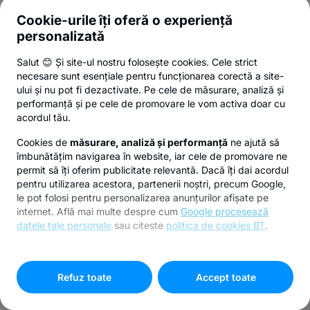
Cookie-urile îți oferă o experiență
personalizată
Salut 😊 Și site-ul nostru folosește cookies. Cele strict
necesare sunt esențiale pentru funcționarea corectă a site-
ului și nu pot fi dezactivate. Pe cele de măsurare, analiză și
performanță și pe cele de promovare le vom activa doar cu
acordul tău.
Cookies de
măsurare, analiză și performanță
ne ajută să
îmbunătățim navigarea în website, iar cele de promovare ne
permit să îți oferim publicitate relevantă. Dacă îți dai acordul
pentru utilizarea acestora, partenerii noștri, precum Google,
le pot folosi pentru personalizarea anunțurilor afișate pe
internet. Află mai multe despre cum
Google procesează
datele tale personale
sau citeste
politica de cookies BT
.
Pentru personalizarea preferințelor selectează
"
Setari
cookies
"
Refuz toate
Accept toate