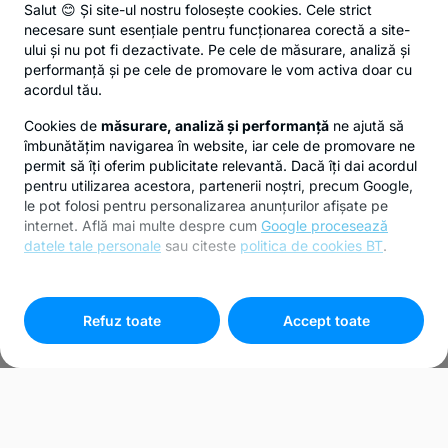
Salut 😊 Și site-ul nostru folosește cookies. Cele strict
necesare sunt esențiale pentru funcționarea corectă a site-
ului și nu pot fi dezactivate. Pe cele de măsurare, analiză și
performanță și pe cele de promovare le vom activa doar cu
acordul tău.
Cookies de
măsurare, analiză și performanță
ne ajută să
îmbunătățim navigarea în website, iar cele de promovare ne
permit să îți oferim publicitate relevantă. Dacă îți dai acordul
pentru utilizarea acestora, partenerii noștri, precum Google,
le pot folosi pentru personalizarea anunțurilor afișate pe
internet. Află mai multe despre cum
Google procesează
datele tale personale
sau citeste
politica de cookies BT
.
Pentru personalizarea preferințelor selectează
"
Setari
cookies
"
Refuz toate
Accept toate