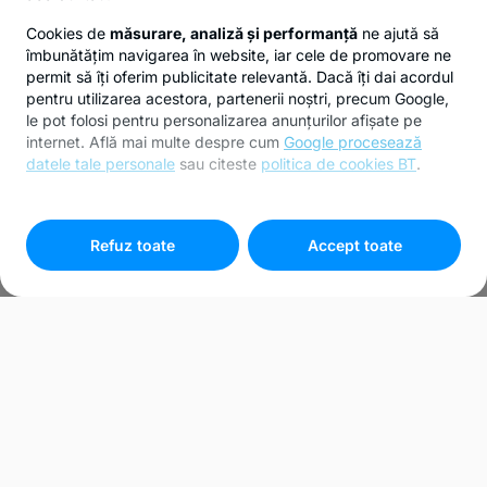
Cookies de
măsurare, analiză și performanță
ne ajută să
îmbunătățim navigarea în website, iar cele de promovare ne
permit să îți oferim publicitate relevantă. Dacă îți dai acordul
pentru utilizarea acestora, partenerii noștri, precum Google,
le pot folosi pentru personalizarea anunțurilor afișate pe
internet. Află mai multe despre cum
Google procesează
datele tale personale
sau citeste
politica de cookies BT
.
Pentru personalizarea preferințelor selectează
"
Setari
cookies
"
Refuz toate
Accept toate
Bunuri recuperate