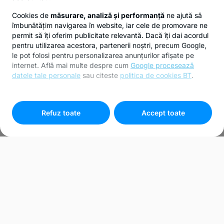
Cookies de
măsurare, analiză și performanță
ne ajută să
îmbunătățim navigarea în website, iar cele de promovare ne
permit să îți oferim publicitate relevantă. Dacă îți dai acordul
pentru utilizarea acestora, partenerii noștri, precum Google,
le pot folosi pentru personalizarea anunțurilor afișate pe
internet. Află mai multe despre cum
Google procesează
datele tale personale
sau citeste
politica de cookies BT
.
Pentru personalizarea preferințelor selectează
"
Setari
cookies
"
Refuz toate
Accept toate
Bunuri recuperate