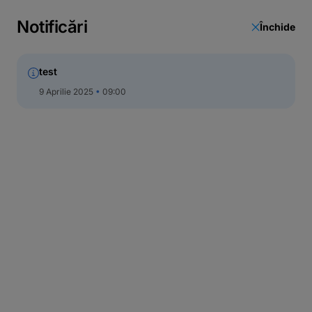
Actualizare date
Notificări
Închide
Call Center
test
9 Aprilie 2025
09:00