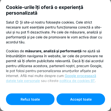
Cookie-urile îți oferă o experiență
personalizată
Salut 😊 Și site-ul nostru folosește cookies. Cele strict
necesare sunt esențiale pentru funcționarea corectă a site-
ului și nu pot fi dezactivate. Pe cele de măsurare, analiză și
performanță și pe cele de promovare le vom activa doar cu
acordul tău.
Cookies de
măsurare, analiză și performanță
ne ajută să
îmbunătățim navigarea în website, iar cele de promovare ne
permit să îți oferim publicitate relevantă. Dacă îți dai acordul
pentru utilizarea acestora, partenerii noștri, precum Google,
le pot folosi pentru personalizarea anunțurilor afișate pe
internet. Află mai multe despre cum
Google procesează
datele tale personale
sau citeste
politica de cookies BT
.
Pentru personalizarea preferințelor selectează
"
Setari
cookies
"
Refuz toate
Accept toate