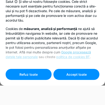
Salut 😊 Și site-ul nostru folosește cookies. Cele strict
necesare sunt esențiale pentru funcționarea corectă a site-
ului și nu pot fi dezactivate. Pe cele de măsurare, analiză și
performanță și pe cele de promovare le vom activa doar cu
acordul tău.
Cookies de
măsurare, analiză și performanță
ne ajută să
îmbunătățim navigarea în website, iar cele de promovare ne
permit să îți oferim publicitate relevantă. Dacă îți dai acordul
pentru utilizarea acestora, partenerii noștri, precum Google,
le pot folosi pentru personalizarea anunțurilor afișate pe
internet. Află mai multe despre cum
Google procesează
datele tale personale
sau citeste
politica de cookies BT
.
Pentru personalizarea preferințelor selectează
"
Setari
cookies
"
Refuz toate
Accept toate