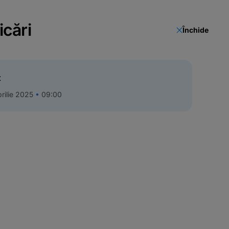
icări
Închide
t
rilie 2025
09:00