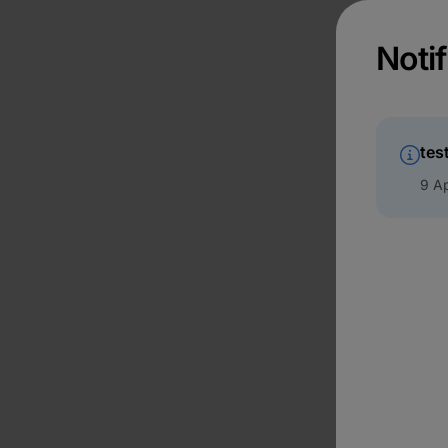
Notif
tes
9 Ap