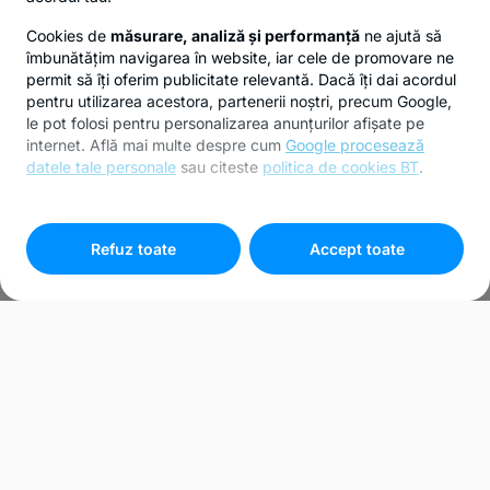
Cookies de
măsurare, analiză și performanță
ne ajută să
îmbunătățim navigarea în website, iar cele de promovare ne
permit să îți oferim publicitate relevantă. Dacă îți dai acordul
pentru utilizarea acestora, partenerii noștri, precum Google,
le pot folosi pentru personalizarea anunțurilor afișate pe
internet. Află mai multe despre cum
Google procesează
datele tale personale
sau citeste
politica de cookies BT
.
Pentru personalizarea preferințelor selectează
"
Setari
cookies
"
Refuz toate
Accept toate
SKODA OCTAVIA 1.0 TSI