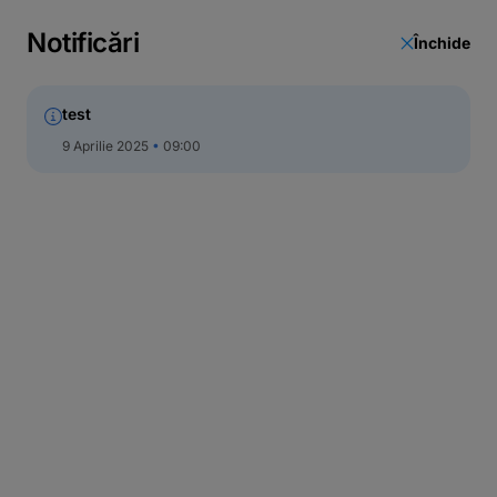
Curs valutar
Notificări
Închide
Unități și bancomate
Actualizare date
test
9 Aprilie 2025
09:00
Call Center