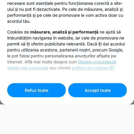
necesare sunt esențiale pentru funcționarea corectă a site-
ului și nu pot fi dezactivate. Pe cele de măsurare, analiză și
performanță și pe cele de promovare le vom activa doar cu
acordul tău.
Cookies de
măsurare, analiză și performanță
ne ajută să
îmbunătățim navigarea în website, iar cele de promovare ne
permit să îți oferim publicitate relevantă. Dacă îți dai acordul
pentru utilizarea acestora, partenerii noștri, precum Google,
le pot folosi pentru personalizarea anunțurilor afișate pe
internet. Află mai multe despre cum
Google procesează
datele tale personale
sau citeste
politica de cookies BT
.
Pentru personalizarea preferințelor selectează
"
Setari
cookies
"
Refuz toate
Accept toate