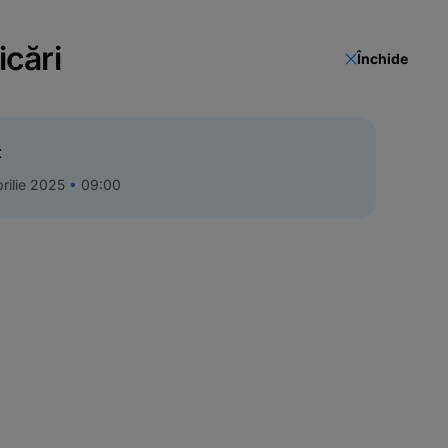
icări
Închide
t
rilie 2025
09:00