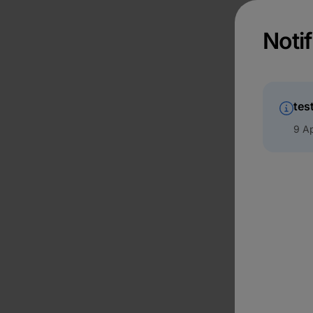
Notif
tes
9 Ap