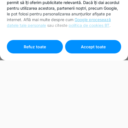
permit să îți oferim publicitate relevantă. Dacă îți dai acordul
pentru utilizarea acestora, partenerii noștri, precum Google,
le pot folosi pentru personalizarea anunțurilor afișate pe
internet. Află mai multe despre cum
Google procesează
datele tale personale
sau citeste
politica de cookies BT
.
Pentru personalizarea preferințelor selectează
"
Setari
cookies
"
Refuz toate
Accept toate
FORD F-MAX EURO 6
500CP AUTOMAT
RETARDER