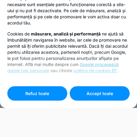
necesare sunt esențiale pentru funcționarea corectă a site-
ului și nu pot fi dezactivate. Pe cele de măsurare, analiză și
performanță și pe cele de promovare le vom activa doar cu
acordul tău.
Cookies de
măsurare, analiză și performanță
ne ajută să
îmbunătățim navigarea în website, iar cele de promovare ne
permit să îți oferim publicitate relevantă. Dacă îți dai acordul
pentru utilizarea acestora, partenerii noștri, precum Google,
le pot folosi pentru personalizarea anunțurilor afișate pe
internet. Află mai multe despre cum
Google procesează
datele tale personale
sau citeste
politica de cookies BT
.
Pentru personalizarea preferințelor selectează
"
Setari
cookies
"
Refuz toate
Accept toate