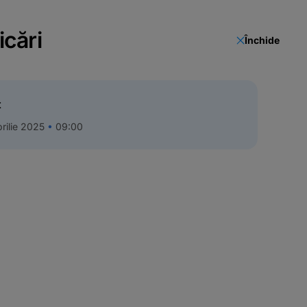
icări
Închide
t
rilie 2025
09:00