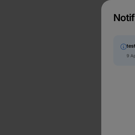
Notif
tes
9 Ap