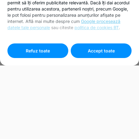
permit să îți oferim publicitate relevantă. Dacă îți dai acordul
pentru utilizarea acestora, partenerii noștri, precum Google,
le pot folosi pentru personalizarea anunțurilor afișate pe
internet. Află mai multe despre cum
Google procesează
datele tale personale
sau citeste
politica de cookies BT
.
Pentru personalizarea preferințelor selectează
"
Setari
cookies
"
Refuz toate
Accept toate
IVECO DAILY 35C18 3.0D
180CP TRANSPORT AUTO
CABINA DE DORMIT