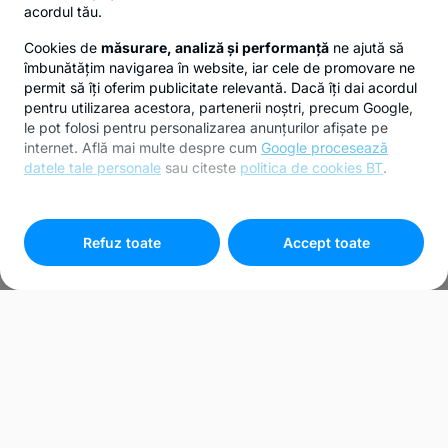
acordul tău.
Cookies de
măsurare, analiză și performanță
ne ajută să
îmbunătățim navigarea în website, iar cele de promovare ne
permit să îți oferim publicitate relevantă. Dacă îți dai acordul
pentru utilizarea acestora, partenerii noștri, precum Google,
le pot folosi pentru personalizarea anunțurilor afișate pe
internet. Află mai multe despre cum
Google procesează
datele tale personale
sau citeste
politica de cookies BT
.
Pentru personalizarea preferințelor selectează
"
Setari
cookies
"
Refuz toate
Accept toate