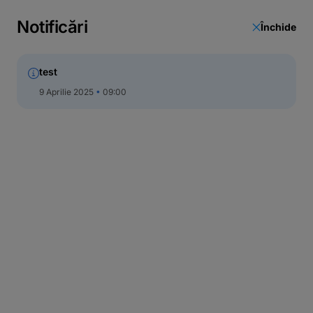
Curs valutar
Notificări
Închide
Unități și bancomate
test
Actualizare date
9 Aprilie 2025
09:00
Call Center