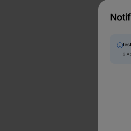
Notif
tes
9 Ap