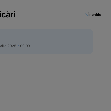
icări
Închide
t
rilie 2025
09:00