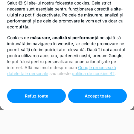
Salut 😊 Și site-ul nostru folosește cookies. Cele strict
necesare sunt esențiale pentru funcționarea corectă a site-
ului și nu pot fi dezactivate. Pe cele de măsurare, analiză și
performanță și pe cele de promovare le vom activa doar cu
acordul tău.
Cookies de
măsurare, analiză și performanță
ne ajută să
îmbunătățim navigarea în website, iar cele de promovare ne
permit să îți oferim publicitate relevantă. Dacă îți dai acordul
pentru utilizarea acestora, partenerii noștri, precum Google,
le pot folosi pentru personalizarea anunțurilor afișate pe
internet. Află mai multe despre cum
Google procesează
datele tale personale
sau citeste
politica de cookies BT
.
Pentru personalizarea preferințelor selectează
"
Setari
cookies
"
Refuz toate
Accept toate