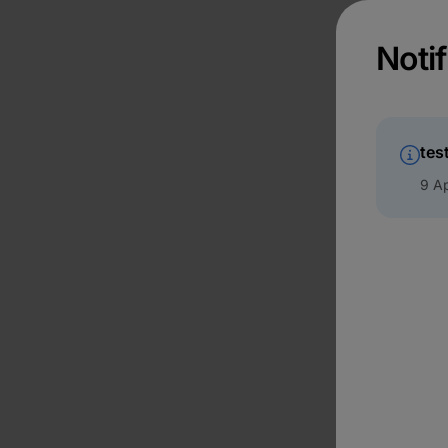
Notif
tes
9 Ap