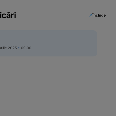
icări
Închide
t
rilie 2025
09:00