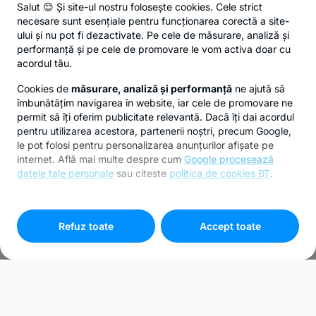
Salut 😊 Și site-ul nostru folosește cookies. Cele strict
necesare sunt esențiale pentru funcționarea corectă a site-
ului și nu pot fi dezactivate. Pe cele de măsurare, analiză și
performanță și pe cele de promovare le vom activa doar cu
acordul tău.
Cookies de
măsurare, analiză și performanță
ne ajută să
îmbunătățim navigarea în website, iar cele de promovare ne
permit să îți oferim publicitate relevantă. Dacă îți dai acordul
pentru utilizarea acestora, partenerii noștri, precum Google,
le pot folosi pentru personalizarea anunțurilor afișate pe
internet. Află mai multe despre cum
Google procesează
datele tale personale
sau citeste
politica de cookies BT
.
Pentru personalizarea preferințelor selectează
"
Setari
cookies
"
Refuz toate
Accept toate