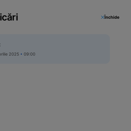
icări
Închide
t
rilie 2025
09:00