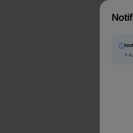
Notif
tes
9 Ap