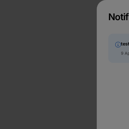
Notif
tes
9 Ap