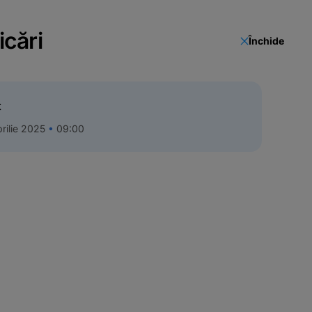
icări
Închide
t
rilie 2025
09:00