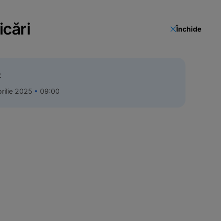
icări
Închide
t
rilie 2025
09:00