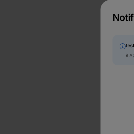
Notif
tes
9 Ap