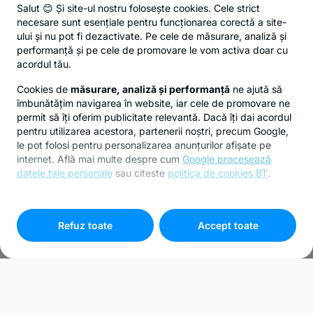
Salut 😊 Și site-ul nostru folosește cookies. Cele strict
necesare sunt esențiale pentru funcționarea corectă a site-
ului și nu pot fi dezactivate. Pe cele de măsurare, analiză și
performanță și pe cele de promovare le vom activa doar cu
acordul tău.
Cookies de
măsurare, analiză și performanță
ne ajută să
îmbunătățim navigarea în website, iar cele de promovare ne
permit să îți oferim publicitate relevantă. Dacă îți dai acordul
pentru utilizarea acestora, partenerii noștri, precum Google,
le pot folosi pentru personalizarea anunțurilor afișate pe
internet. Află mai multe despre cum
Google procesează
datele tale personale
sau citeste
politica de cookies BT
.
Pentru personalizarea preferințelor selectează
"
Setari
cookies
"
Refuz toate
Accept toate