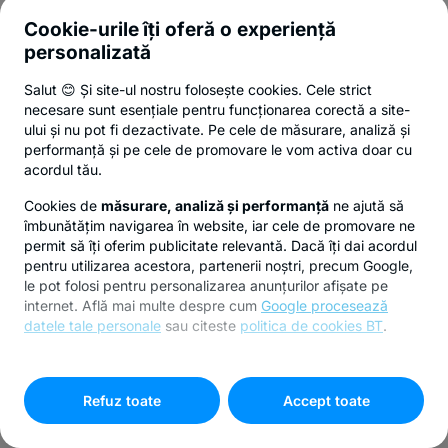
Cookie-urile îți oferă o experiență
personalizată
Salut 😊 Și site-ul nostru folosește cookies. Cele strict
necesare sunt esențiale pentru funcționarea corectă a site-
ului și nu pot fi dezactivate. Pe cele de măsurare, analiză și
performanță și pe cele de promovare le vom activa doar cu
acordul tău.
Cookies de
măsurare, analiză și performanță
ne ajută să
îmbunătățim navigarea în website, iar cele de promovare ne
permit să îți oferim publicitate relevantă. Dacă îți dai acordul
pentru utilizarea acestora, partenerii noștri, precum Google,
le pot folosi pentru personalizarea anunțurilor afișate pe
internet. Află mai multe despre cum
Google procesează
datele tale personale
sau citeste
politica de cookies BT
.
Pentru personalizarea preferințelor selectează
"
Setari
cookies
"
Refuz toate
Accept toate