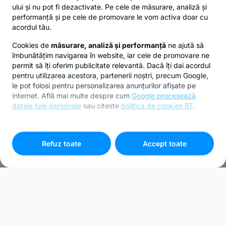
ului și nu pot fi dezactivate. Pe cele de măsurare, analiză și
performanță și pe cele de promovare le vom activa doar cu
acordul tău.
Cookies de
măsurare, analiză și performanță
ne ajută să
îmbunătățim navigarea în website, iar cele de promovare ne
permit să îți oferim publicitate relevantă. Dacă îți dai acordul
pentru utilizarea acestora, partenerii noștri, precum Google,
le pot folosi pentru personalizarea anunțurilor afișate pe
internet. Află mai multe despre cum
Google procesează
datele tale personale
sau citeste
politica de cookies BT
.
Pentru personalizarea preferințelor selectează
"
Setari
cookies
"
Refuz toate
Accept toate