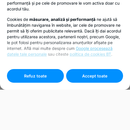
performanță și pe cele de promovare le vom activa doar cu
acordul tău.
Cookies de
măsurare, analiză și performanță
ne ajută să
îmbunătățim navigarea în website, iar cele de promovare ne
permit să îți oferim publicitate relevantă. Dacă îți dai acordul
pentru utilizarea acestora, partenerii noștri, precum Google,
le pot folosi pentru personalizarea anunțurilor afișate pe
internet. Află mai multe despre cum
Google procesează
datele tale personale
sau citeste
politica de cookies BT
.
Pentru personalizarea preferințelor selectează
"
Setari
cookies
"
Refuz toate
Accept toate