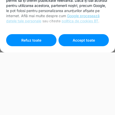
permit să îți oferim publicitate relevantă. Dacă îți dai acordul
pentru utilizarea acestora, partenerii noștri, precum Google,
le pot folosi pentru personalizarea anunțurilor afișate pe
internet. Află mai multe despre cum
Google procesează
datele tale personale
sau citeste
politica de cookies BT
.
Pentru personalizarea preferințelor selectează
"
Setari
cookies
"
Refuz toate
Accept toate
MERCEDES BENZ
SPRINTER 317CDI 2.0D
170CP CABINA DE DORMIT