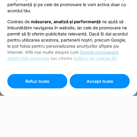
performanță și pe cele de promovare le vom activa doar cu
acordul tău.
Cookies de
măsurare, analiză și performanță
ne ajută să
îmbunătățim navigarea în website, iar cele de promovare ne
permit să îți oferim publicitate relevantă. Dacă îți dai acordul
pentru utilizarea acestora, partenerii noștri, precum Google,
le pot folosi pentru personalizarea anunțurilor afișate pe
internet. Află mai multe despre cum
Google procesează
datele tale personale
sau citeste
politica de cookies BT
.
Pentru personalizarea preferințelor selectează
"
Setari
cookies
"
Refuz toate
Accept toate