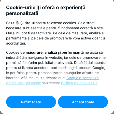
Cookie-urile îți oferă o experiență
personalizată
Salut 😊 Și site-ul nostru folosește cookies. Cele strict
necesare sunt esențiale pentru funcționarea corectă a site-
ului și nu pot fi dezactivate. Pe cele de măsurare, analiză și
performanță și pe cele de promovare le vom activa doar cu
acordul tău.
Cookies de
măsurare, analiză și performanță
ne ajută să
îmbunătățim navigarea în website, iar cele de promovare ne
permit să îți oferim publicitate relevantă. Dacă îți dai acordul
pentru utilizarea acestora, partenerii noștri, precum Google,
le pot folosi pentru personalizarea anunțurilor afișate pe
internet. Află mai multe despre cum
Google procesează
datele tale personale
sau citeste
politica de cookies BT
.
Pentru personalizarea preferințelor selectează
"
Setari
cookies
"
Refuz toate
Accept toate