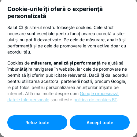
Cookie-urile îți oferă o experiență
personalizată
Salut 😊 Și site-ul nostru folosește cookies. Cele strict
necesare sunt esențiale pentru funcționarea corectă a site-
ului și nu pot fi dezactivate. Pe cele de măsurare, analiză și
performanță și pe cele de promovare le vom activa doar cu
acordul tău.
Cookies de
măsurare, analiză și performanță
ne ajută să
îmbunătățim navigarea în website, iar cele de promovare ne
permit să îți oferim publicitate relevantă. Dacă îți dai acordul
pentru utilizarea acestora, partenerii noștri, precum Google,
le pot folosi pentru personalizarea anunțurilor afișate pe
internet. Află mai multe despre cum
Google procesează
datele tale personale
sau citeste
politica de cookies BT
.
Pentru personalizarea preferințelor selectează
"
Setari
cookies
"
Refuz toate
Accept toate